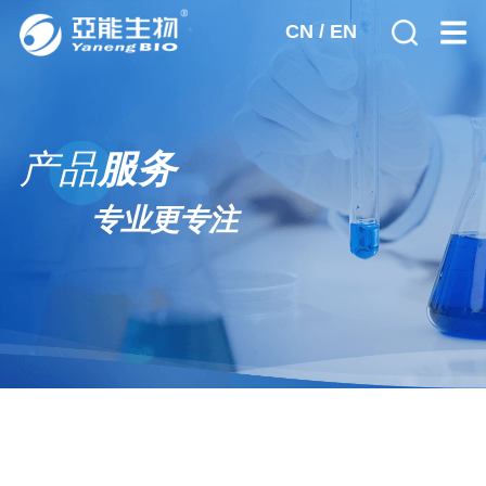
CN
/
EN
首页
产品
服务
关于亚能
专业更专注
公司简介
产品服务
发展历程
宫颈癌筛查
新闻动态
荣誉资质
生殖遗传诊断
全球市场
人力资源
核酸提取试剂
廉政合规