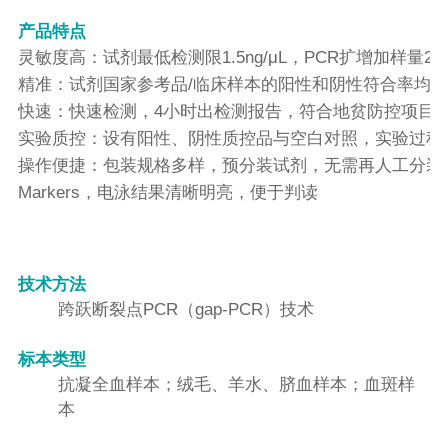
产品特点
灵敏度高：试剂最低检测限1.5ng/μL，PCR扩增加样量2μ
精准：试剂国家参考品/临床样本的阳性和阴性符合率均为10
快速：快速检测，4小时出检测报告，符合地贫防控项目
实验质控：设有阳性、阴性质控品与空白对照，实验过程
操作便捷：包装规格多样，预分装试剂，无需再人工分装
Markers，电泳结果清晰明亮，便于判读
技术方法
跨跃断裂点PCR（gap-PCR）技术
标本类型
抗凝全血样本；绒毛、羊水、脐血样本；血斑样
本