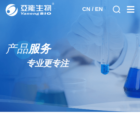
CN
/
EN
首页
产品
服务
关于亚能
专业更专注
公司简介
产品服务
发展历程
宫颈癌筛查
新闻动态
荣誉资质
生殖遗传诊断
全球市场
人力资源
核酸提取试剂
廉政合规