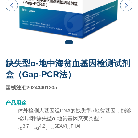
缺失型α-地中海贫血基因检测试剂
盒（Gap-PCR法）
国械注准20243401205
产品用途
体外检测人基因组DNA的缺失型α地贫基因，能够
检出4种缺失型α-地贫基因突变类型：
3.7
4.2
SEA和
THAI
-α
、-α
、--
--