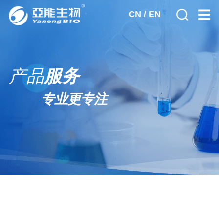
CN
/
EN
首页
产品
服务
关于亚能
专业更专注
公司简介
产品服务
发展历程
宫颈癌筛查
新闻动态
荣誉资质
生殖遗传诊断
全球市场
人力资源
核酸提取试剂
廉政合规