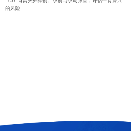
（5）育龄夫妇婚前、孕前与孕期筛查，评估生育聋儿
的风险